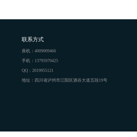
联系方式
座机：
4009009466
手机：
13795970425
QQ：
2019955121
地址：
四川省泸州市江阳区酒谷大道五段19号